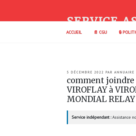
Aller
au
contenu
SERVICE A
principal
ACCUEIL
📄 CGU
🔒 POLIT
PUBLIÉ
5 DÉCEMBRE 2022
PAR
ANNUAIRE
LE
comment joindre
VIROFLAY à VIRO
MONDIAL RELAY
Service indépendant :
Assistance no