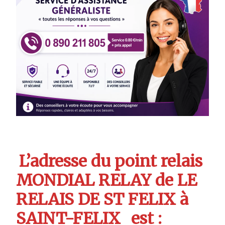
L’adresse du point relais
MONDIAL RELAY de LE
RELAIS DE ST FELIX à
SAINT-FELIX
est :