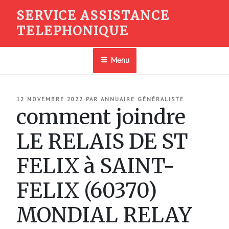
Aller
SERVICE ASSISTANCE
au
TELEPHONIQUE
contenu
principal
Menu
PUBLIÉ
12 NOVEMBRE 2022
PAR
ANNUAIRE GÉNÉRALISTE
LE
comment joindre
LE RELAIS DE ST
FELIX à SAINT-
FELIX (60370)
MONDIAL RELAY