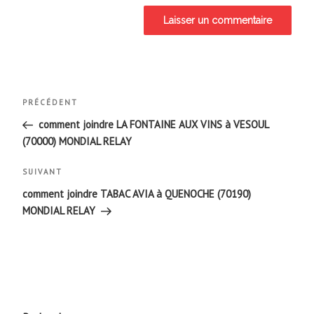
Navigation
Article
PRÉCÉDENT
de
précédent
comment joindre LA FONTAINE AUX VINS à VESOUL
(70000) MONDIAL RELAY
l’article
Article
SUIVANT
suivant
comment joindre TABAC AVIA à QUENOCHE (70190)
MONDIAL RELAY