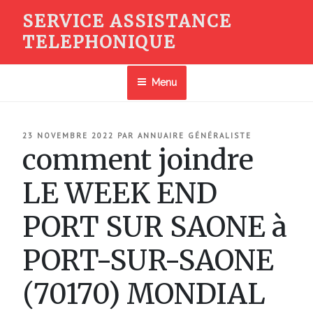
Aller
SERVICE ASSISTANCE
au
TELEPHONIQUE
contenu
principal
Menu
PUBLIÉ
23 NOVEMBRE 2022
PAR
ANNUAIRE GÉNÉRALISTE
LE
comment joindre
LE WEEK END
PORT SUR SAONE à
PORT-SUR-SAONE
(70170) MONDIAL