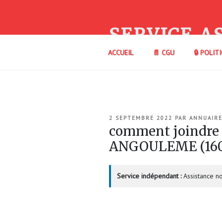
Aller
au
contenu
SERVICE A
principal
ACCUEIL
📄 CGU
🔒 POLIT
PUBLIÉ
2 SEPTEMBRE 2022
PAR
ANNUAIRE
LE
comment joindre
ANGOULEME (16
Service indépendant :
Assistance no