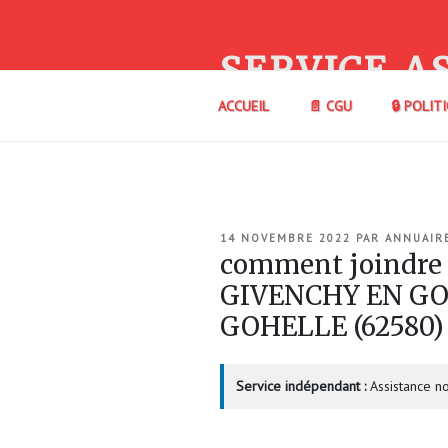
Aller
au
contenu
SERVICE A
principal
ACCUEIL
📄 CGU
🔒 POLIT
PUBLIÉ
14 NOVEMBRE 2022
PAR
ANNUAIR
LE
comment joindre
GIVENCHY EN GO
GOHELLE (62580
Service indépendant :
Assistance no