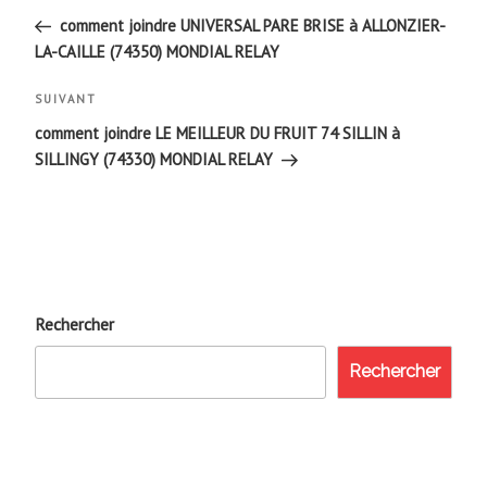
de
précédent
comment joindre UNIVERSAL PARE BRISE à ALLONZIER-
LA-CAILLE (74350) MONDIAL RELAY
l’article
Article
SUIVANT
suivant
comment joindre LE MEILLEUR DU FRUIT 74 SILLIN à
SILLINGY (74330) MONDIAL RELAY
Rechercher
Rechercher