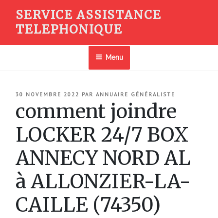
Aller
SERVICE ASSISTANCE
au
TELEPHONIQUE
contenu
principal
Menu
PUBLIÉ
30 NOVEMBRE 2022
PAR
ANNUAIRE GÉNÉRALISTE
LE
comment joindre
LOCKER 24/7 BOX
ANNECY NORD AL
à ALLONZIER-LA-
CAILLE (74350)