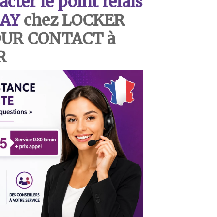
ter le point relais
AY
chez LOCKER
OUR CONTACT à
R