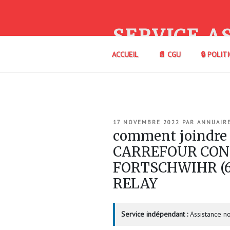
Aller
au
contenu
SERVICE A
principal
ACCUEIL
📄 CGU
🔒 POLIT
PUBLIÉ
17 NOVEMBRE 2022
PAR
ANNUAIR
LE
comment joindre
CARREFOUR CON
FORTSCHWIHR (6
RELAY
Service indépendant :
Assistance no