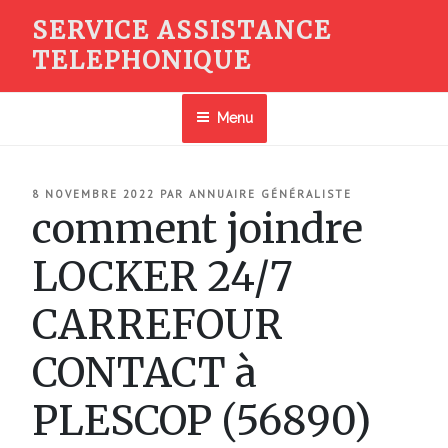
Aller
SERVICE ASSISTANCE
au
TELEPHONIQUE
contenu
principal
Menu
PUBLIÉ
8 NOVEMBRE 2022
PAR
ANNUAIRE GÉNÉRALISTE
LE
comment joindre
LOCKER 24/7
CARREFOUR
CONTACT à
PLESCOP (56890)