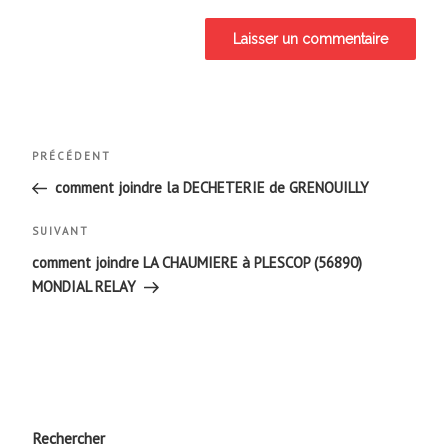
Navigation
Article
PRÉCÉDENT
de
précédent
comment joindre la DECHETERIE de GRENOUILLY
l’article
Article
SUIVANT
suivant
comment joindre LA CHAUMIERE à PLESCOP (56890)
MONDIAL RELAY
Rechercher