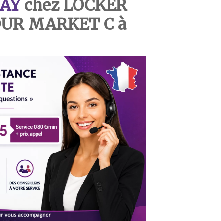
AY
chez
LOCKER
OUR MARKET C à