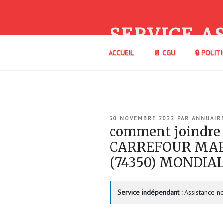
Aller
au
contenu
SERVICE A
principal
ACCUEIL
📄 CGU
🔒 POLIT
PUBLIÉ
30 NOVEMBRE 2022
PAR
ANNUAIR
LE
comment joindre
CARREFOUR MARK
(74350) MONDIA
Service indépendant :
Assistance no