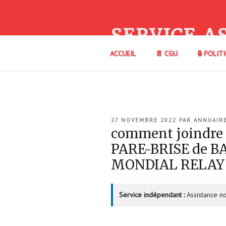
Aller
au
contenu
SERVICE A
principal
ACCUEIL
📄 CGU
🔒 POLIT
PUBLIÉ
27 NOVEMBRE 2022
PAR
ANNUAIR
LE
comment joindre
PARE-BRISE de B
MONDIAL RELAY
Service indépendant :
Assistance no