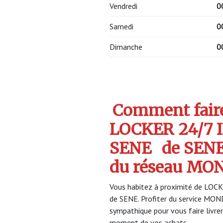
Vendredi
0
Samedi
0
Dimanche
0
Comment faire 
LOCKER 24/7
SENE
de SEN
du réseau MO
Vous habitez à proximité de LO
de SENE. Profiter du service M
sympathique pour vous faire livrer
moment de vos achats.