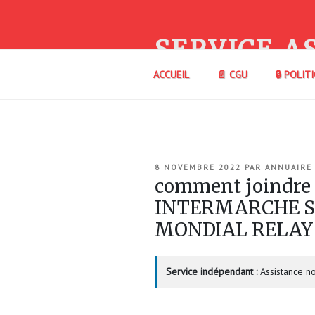
Aller
au
contenu
SERVICE A
principal
ACCUEIL
📄 CGU
🔒 POLIT
PUBLIÉ
8 NOVEMBRE 2022
PAR
ANNUAIRE
LE
comment joindre
INTERMARCHE SE
MONDIAL RELAY
Service indépendant :
Assistance no