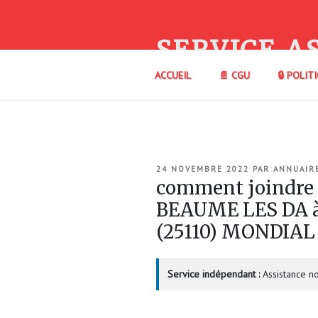
Aller
au
contenu
SERVICE A
principal
ACCUEIL
📄 CGU
🔒 POLIT
PUBLIÉ
24 NOVEMBRE 2022
PAR
ANNUAIR
LE
comment joindre
BEAUME LES DA
(25110) MONDIAL
Service indépendant :
Assistance no