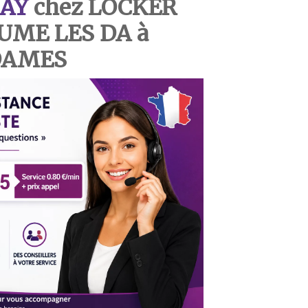
AY
chez LOCKER
AUME LES DA à
DAMES