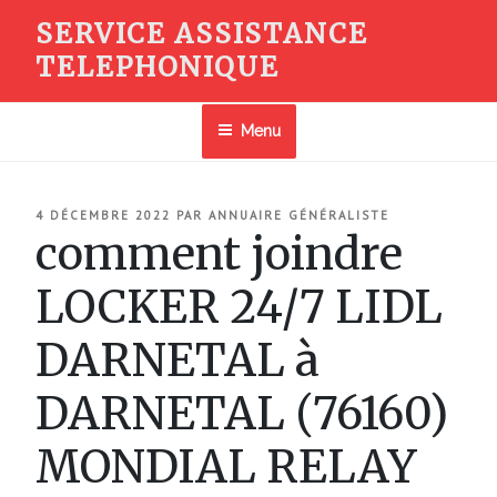
Aller
SERVICE ASSISTANCE
au
TELEPHONIQUE
contenu
principal
Menu
PUBLIÉ
4 DÉCEMBRE 2022
PAR
ANNUAIRE GÉNÉRALISTE
LE
comment joindre
LOCKER 24/7 LIDL
DARNETAL à
DARNETAL (76160)
MONDIAL RELAY