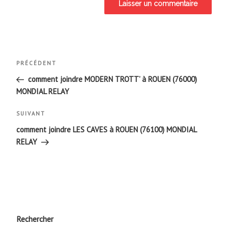
Navigation
Article
PRÉCÉDENT
de
précédent
comment joindre MODERN TROTT’ à ROUEN (76000)
MONDIAL RELAY
l’article
Article
SUIVANT
suivant
comment joindre LES CAVES à ROUEN (76100) MONDIAL
RELAY
Rechercher