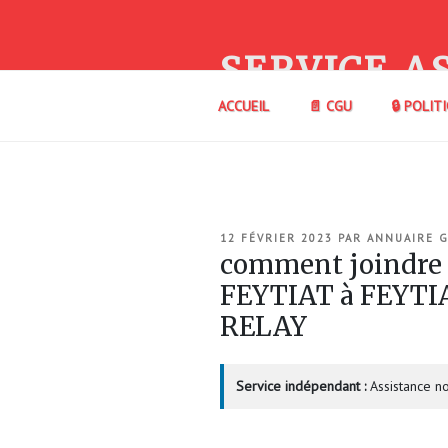
Aller
au
contenu
SERVICE A
principal
ACCUEIL
📄 CGU
🔒 POLIT
PUBLIÉ
12 FÉVRIER 2023
PAR
ANNUAIRE 
LE
comment joindre
FEYTIAT à FEYTI
RELAY
Service indépendant :
Assistance no