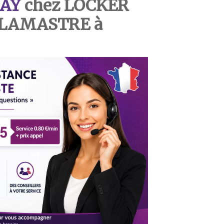
AY
chez LOCKER
U LAMASTRE
à