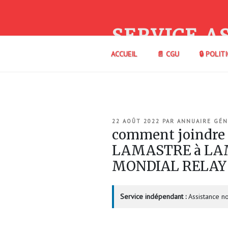
Aller
au
contenu
SERVICE A
principal
ACCUEIL
📄 CGU
🔒 POLIT
PUBLIÉ
22 AOÛT 2022
PAR
ANNUAIRE GÉN
LE
comment joindre
LAMASTRE à LAM
MONDIAL RELAY
Service indépendant :
Assistance no