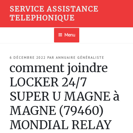
Aller
SERVICE ASSISTANCE
au
TELEPHONIQUE
contenu
principal
Menu
PUBLIÉ
6 DÉCEMBRE 2022
PAR
ANNUAIRE GÉNÉRALISTE
LE
comment joindre
LOCKER 24/7
SUPER U MAGNE à
MAGNE (79460)
MONDIAL RELAY