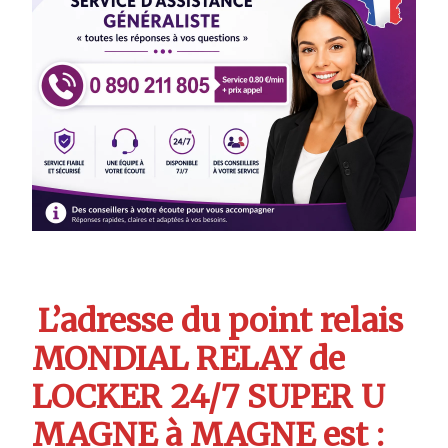
L’adresse du point relais
MONDIAL RELAY de
LOCKER 24/7 SUPER U
MAGNE à MAGNE est :