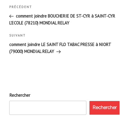
Navigation
Article
PRÉCÉDENT
de
précédent
comment joindre BOUCHERIE DE ST-CYR à SAINT-CYR
L’ECOLE (78210) MONDIAL RELAY
l’article
Article
SUIVANT
suivant
comment joindre LE SAINT FLO TABAC PRESSE à NIORT
(79000) MONDIAL RELAY
Rechercher
Rechercher