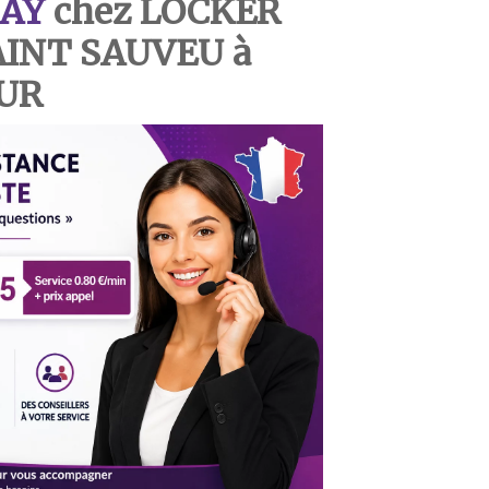
AY
chez LOCKER
AINT SAUVEU à
UR