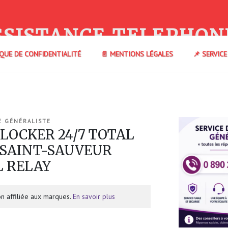
SSISTANCE TELEPHON
IQUE DE CONFIDENTIALITÉ
📄 MENTIONS LÉGALES
📌 SERVIC
E GÉNÉRALISTE
 LOCKER 24/7 TOTAL
 SAINT-SAUVEUR
L RELAY
n affiliée aux marques.
En savoir plus