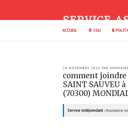
Aller
au
contenu
SERVICE A
principal
ACCUEIL
📄 CGU
🔒 POLIT
PUBLIÉ
24 NOVEMBRE 2022
PAR
ANNUAIR
LE
comment joindre
SAINT SAUVEU à
(70300) MONDIA
Service indépendant :
Assistance no