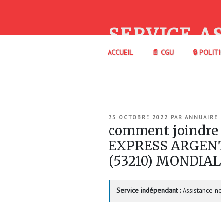
Aller
au
contenu
SERVICE A
principal
ACCUEIL
📄 CGU
🔒 POLIT
PUBLIÉ
25 OCTOBRE 2022
PAR
ANNUAIRE
LE
comment joindre
EXPRESS ARGEN
(53210) MONDIA
Service indépendant :
Assistance no