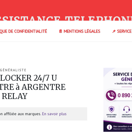
SSISTANCE TELEPHON
IQUE DE CONFIDENTIALITÉ
📄 MENTIONS LÉGALES
📌 SERVIC
 GÉNÉRALISTE
 LOCKER 24/7 U
TRE à ARGENTRE
L RELAY
n affiliée aux marques.
En savoir plus