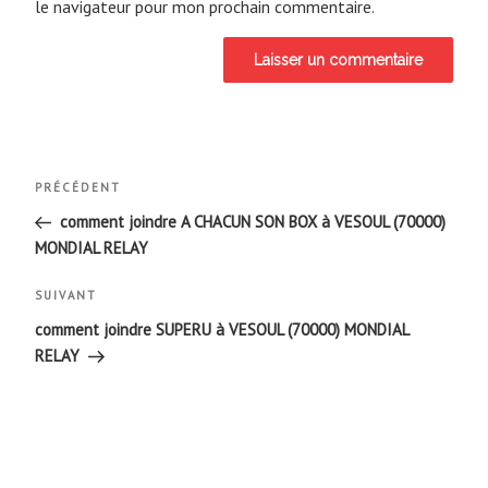
le navigateur pour mon prochain commentaire.
Navigation
Article
PRÉCÉDENT
de
précédent
comment joindre A CHACUN SON BOX à VESOUL (70000)
MONDIAL RELAY
l’article
Article
SUIVANT
suivant
comment joindre SUPERU à VESOUL (70000) MONDIAL
RELAY