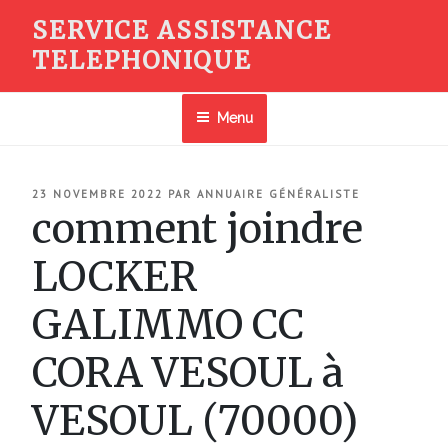
Aller
SERVICE ASSISTANCE
au
TELEPHONIQUE
contenu
principal
Menu
PUBLIÉ
23 NOVEMBRE 2022
PAR
ANNUAIRE GÉNÉRALISTE
LE
comment joindre
LOCKER
GALIMMO CC
CORA VESOUL à
VESOUL (70000)