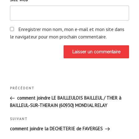
Enregistrer mon nom, mon e-mail et mon site dans
le navigateur pour mon prochain commentaire.
Navigation
Article
PRÉCÉDENT
de
précédent
comment joindre LE BAILLEULOIS BAILLEUL / THER à
BAILLEUL-SUR-THERAIN (60930) MONDIAL RELAY
l’article
Article
SUIVANT
suivant
comment joindre la DECHETERIE de FAVERGES