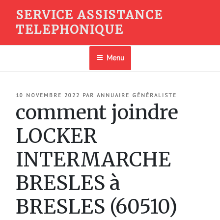
Aller
SERVICE ASSISTANCE
au
TELEPHONIQUE
contenu
principal
Menu
PUBLIÉ
10 NOVEMBRE 2022
PAR
ANNUAIRE GÉNÉRALISTE
LE
comment joindre
LOCKER
INTERMARCHE
BRESLES à
BRESLES (60510)