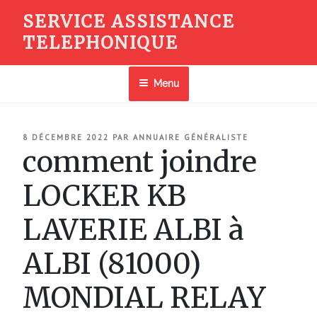
Aller
SERVICE ASSISTANCE
au
TELEPHONIQUE
contenu
principal
Menu
PUBLIÉ
8 DÉCEMBRE 2022
PAR
ANNUAIRE GÉNÉRALISTE
LE
comment joindre
LOCKER KB
LAVERIE ALBI à
ALBI (81000)
MONDIAL RELAY