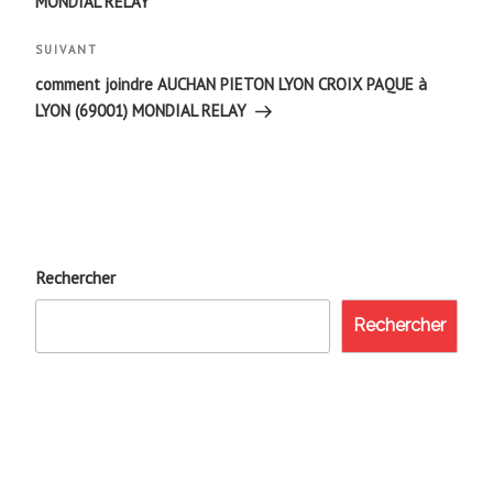
MONDIAL RELAY
l’article
Article
SUIVANT
suivant
comment joindre AUCHAN PIETON LYON CROIX PAQUE à
LYON (69001) MONDIAL RELAY
Rechercher
Rechercher