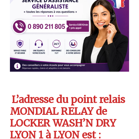
L’adresse du point relais
MONDIAL RELAY de
LOCKER WASH’N DRY
LYON 1 à LYON est :