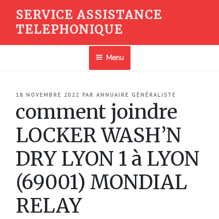
Aller
SERVICE ASSISTANCE
au
TELEPHONIQUE
contenu
principal
Menu
PUBLIÉ
18 NOVEMBRE 2022
PAR
ANNUAIRE GÉNÉRALISTE
LE
comment joindre
LOCKER WASH’N
DRY LYON 1 à LYON
(69001) MONDIAL
RELAY