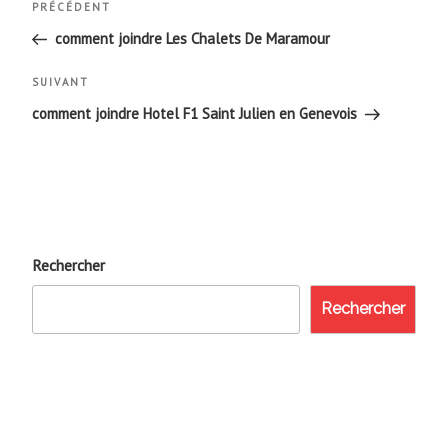
Navigation
Article
PRÉCÉDENT
de
précédent
comment joindre Les Chalets De Maramour
l’article
Article
SUIVANT
suivant
comment joindre Hotel F1 Saint Julien en Genevois
Rechercher
Rechercher