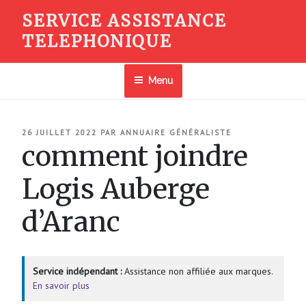
Aller
SERVICE ASSISTANCE
au
TELEPHONIQUE
contenu
principal
Menu
PUBLIÉ
26 JUILLET 2022
PAR
ANNUAIRE GÉNÉRALISTE
LE
comment joindre
Logis Auberge
d’Aranc
Service indépendant :
Assistance non affiliée aux marques.
En savoir plus