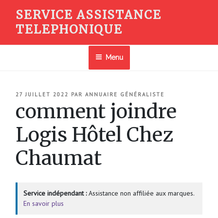
Aller
SERVICE ASSISTANCE
au
TELEPHONIQUE
contenu
principal
Menu
PUBLIÉ
27 JUILLET 2022
PAR
ANNUAIRE GÉNÉRALISTE
LE
comment joindre
Logis Hôtel Chez
Chaumat
Service indépendant :
Assistance non affiliée aux marques.
En savoir plus