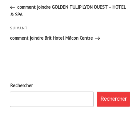
de
précédent
comment joindre GOLDEN TULIP LYON OUEST – HOTEL
& SPA
l’article
Article
SUIVANT
suivant
comment joindre Brit Hotel Mâcon Centre
Rechercher
Rechercher