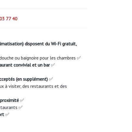
03 77 40
matisation) disposent du Wi-Fi gratuit,
 douche ou baignoire pour les chambres ✅
urant convivial et un bar
✅
cceptés (en supplément)
✅
x à visiter, des restaurants et des
 proximité
✅
estaurants ✅
ort
✅