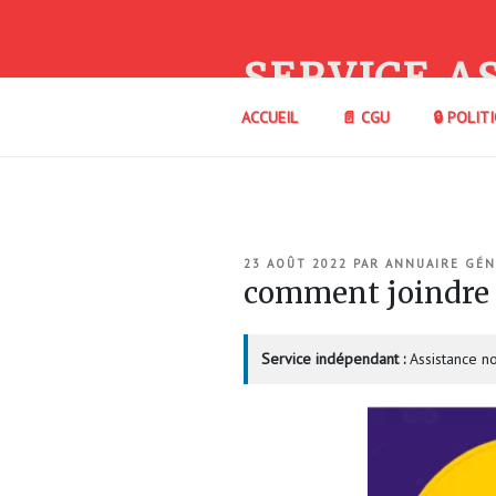
Aller
au
contenu
SERVICE A
principal
ACCUEIL
📄 CGU
🔒 POLIT
PUBLIÉ
23 AOÛT 2022
PAR
ANNUAIRE GÉN
LE
comment joindre 
Service indépendant :
Assistance no