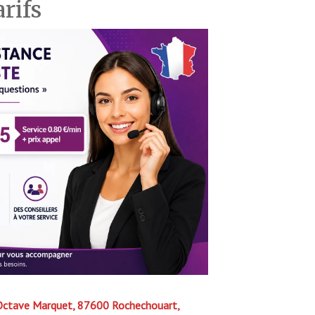
arifs
 Octave Marquet, 87600 Rochechouart,