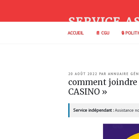
Aller
au
contenu
SERVICE A
principal
ACCUEIL
📄 CGU
🔒 POLIT
PUBLIÉ
20 AOÛT 2022
PAR
ANNUAIRE GÉN
LE
comment joindre 
CASINO »
Service indépendant :
Assistance no