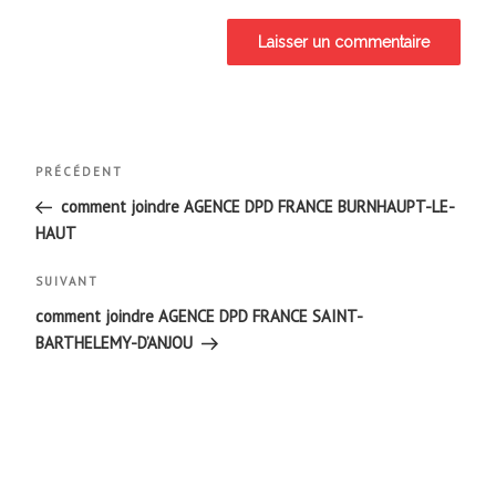
Navigation
Article
PRÉCÉDENT
de
précédent
comment joindre AGENCE DPD FRANCE BURNHAUPT-LE-
HAUT
l’article
Article
SUIVANT
suivant
comment joindre AGENCE DPD FRANCE SAINT-
BARTHELEMY-D’ANJOU