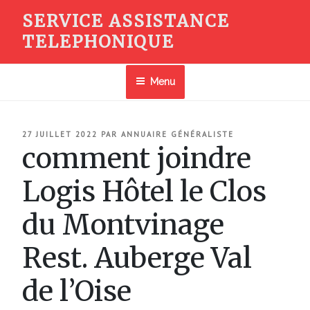
Aller
SERVICE ASSISTANCE
au
TELEPHONIQUE
contenu
principal
Menu
PUBLIÉ
27 JUILLET 2022
PAR
ANNUAIRE GÉNÉRALISTE
LE
comment joindre
Logis Hôtel le Clos
du Montvinage
Rest. Auberge Val
de l’Oise