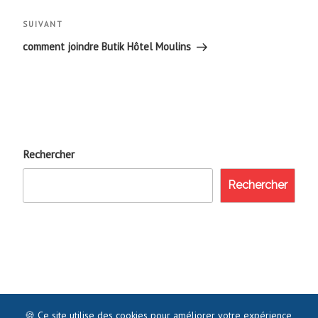
l’article
Article
SUIVANT
suivant
comment joindre Butik Hôtel Moulins
Rechercher
Rechercher
🍪 Ce site utilise des cookies pour améliorer votre expérience