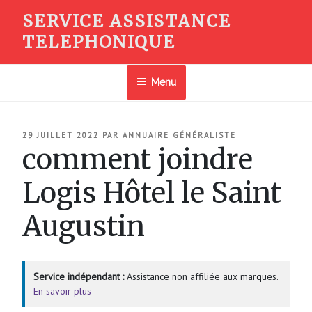
Aller
SERVICE ASSISTANCE
au
TELEPHONIQUE
contenu
principal
Menu
PUBLIÉ
29 JUILLET 2022
PAR
ANNUAIRE GÉNÉRALISTE
LE
comment joindre
Logis Hôtel le Saint
Augustin
Service indépendant :
Assistance non affiliée aux marques.
En savoir plus