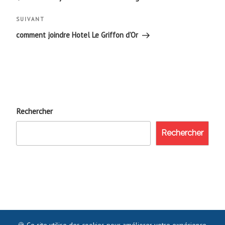
l’article
Article
SUIVANT
suivant
comment joindre Hotel Le Griffon d’Or
Rechercher
Rechercher