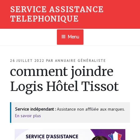
Aller
SERVICE ASSISTANCE
au
TELEPHONIQUE
contenu
principal
Menu
PUBLIÉ
26 JUILLET 2022
PAR
ANNUAIRE GÉNÉRALISTE
LE
comment joindre
Logis Hôtel Tissot
Service indépendant :
Assistance non affiliée aux marques.
En savoir plus