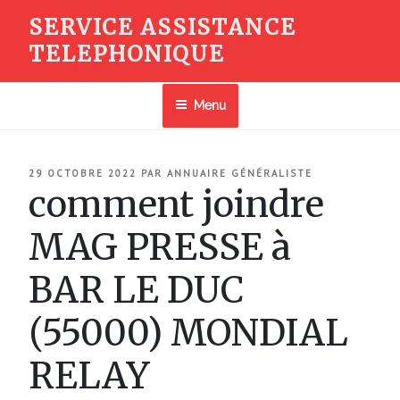
Aller
SERVICE ASSISTANCE
au
TELEPHONIQUE
contenu
principal
Menu
PUBLIÉ
29 OCTOBRE 2022
PAR
ANNUAIRE GÉNÉRALISTE
LE
comment joindre
MAG PRESSE à
BAR LE DUC
(55000) MONDIAL
RELAY