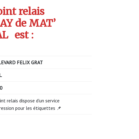
int relais
AY de MAT’
AL
est :
EVARD FELIX GRAT
L
00
int relais dispose d’un service
ression pour les étiquettes 📌