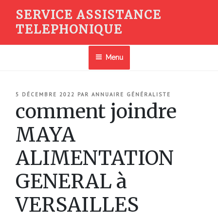
Aller
SERVICE ASSISTANCE
au
TELEPHONIQUE
contenu
principal
Menu
PUBLIÉ
5 DÉCEMBRE 2022
PAR
ANNUAIRE GÉNÉRALISTE
LE
comment joindre
MAYA
ALIMENTATION
GENERAL à
VERSAILLES