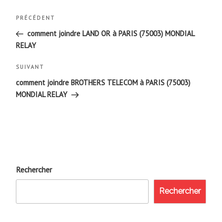
Navigation
Article
PRÉCÉDENT
de
précédent
comment joindre LAND OR à PARIS (75003) MONDIAL
RELAY
l’article
Article
SUIVANT
suivant
comment joindre BROTHERS TELECOM à PARIS (75003)
MONDIAL RELAY
Rechercher
Rechercher