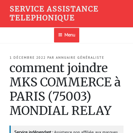
Aller
SERVICE ASSISTANCE
au
TELEPHONIQUE
contenu
principal
Menu
PUBLIÉ
1 DÉCEMBRE 2022
PAR
ANNUAIRE GÉNÉRALISTE
LE
comment joindre
MKS COMMERCE à
PARIS (75003)
MONDIAL RELAY
Service indépendant :
Assistance non affiliée aux marques.