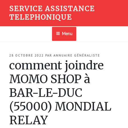
Aller
SERVICE ASSISTANCE
au
TELEPHONIQUE
contenu
principal
Menu
PUBLIÉ
28 OCTOBRE 2022
PAR
ANNUAIRE GÉNÉRALISTE
LE
comment joindre
MOMO SHOP à
BAR-LE-DUC
(55000) MONDIAL
RELAY