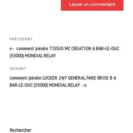
Navigation
Article
PRÉCÉDENT
de
précédent
comment joindre TISSUS MC CREATION à BAR-LE-DUC
(55000) MONDIAL RELAY
l’article
Article
SUIVANT
suivant
comment joindre LOCKER 24/7 GENERAL PARE BRISE B à
BAR-LE-DUC (55000) MONDIAL RELAY
Rechercher