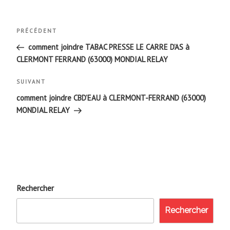
Navigation
Article
PRÉCÉDENT
de
précédent
comment joindre TABAC PRESSE LE CARRE D’AS à
CLERMONT FERRAND (63000) MONDIAL RELAY
l’article
Article
SUIVANT
suivant
comment joindre CBD’EAU à CLERMONT-FERRAND (63000)
MONDIAL RELAY
Rechercher
Rechercher