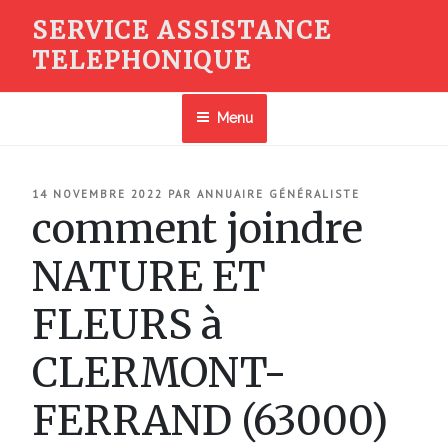
Aller
SERVICE ASSISTANCE
au
TELEPHONIQUE
contenu
principal
Menu
PUBLIÉ
14 NOVEMBRE 2022
PAR
ANNUAIRE GÉNÉRALISTE
LE
comment joindre
NATURE ET
FLEURS à
CLERMONT-
FERRAND (63000)