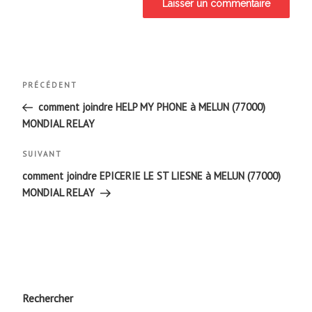
Navigation
Article
PRÉCÉDENT
de
précédent
comment joindre HELP MY PHONE à MELUN (77000)
MONDIAL RELAY
l’article
Article
SUIVANT
suivant
comment joindre EPICERIE LE ST LIESNE à MELUN (77000)
MONDIAL RELAY
Rechercher