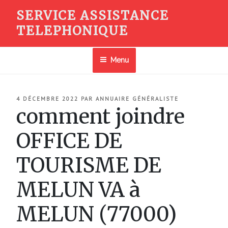
Aller
SERVICE ASSISTANCE
au
TELEPHONIQUE
contenu
principal
Menu
PUBLIÉ
4 DÉCEMBRE 2022
PAR
ANNUAIRE GÉNÉRALISTE
LE
comment joindre
OFFICE DE
TOURISME DE
MELUN VA à
MELUN (77000)