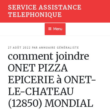
Aller
SERVICE ASSISTANCE
au
TELEPHONIQUE
contenu
principal
Menu
PUBLIÉ
27 AOÛT 2022
PAR
ANNUAIRE GÉNÉRALISTE
LE
comment joindre
ONET PIZZA
EPICERIE à ONET-
LE-CHATEAU
(12850) MONDIAL