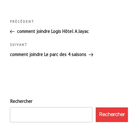
Navigation
Article
PRÉCÉDENT
de
précédent
comment joindre Logis Hôtel A Jayac
l’article
Article
SUIVANT
suivant
comment joindre Le parc des 4 saisons
Rechercher
Rechercher