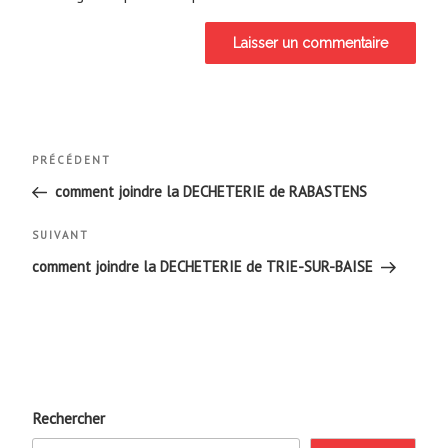
Navigation
Article
PRÉCÉDENT
de
précédent
comment joindre la DECHETERIE de RABASTENS
l’article
Article
SUIVANT
suivant
comment joindre la DECHETERIE de TRIE-SUR-BAISE
Rechercher