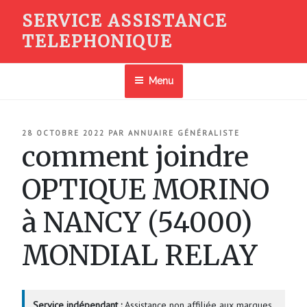
Aller
SERVICE ASSISTANCE
au
TELEPHONIQUE
contenu
principal
Menu
PUBLIÉ
28 OCTOBRE 2022
PAR
ANNUAIRE GÉNÉRALISTE
LE
comment joindre
OPTIQUE MORINO
à NANCY (54000)
MONDIAL RELAY
Service indépendant :
Assistance non affiliée aux marques.