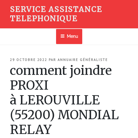
Aller
SERVICE ASSISTANCE
au
TELEPHONIQUE
contenu
principal
Menu
PUBLIÉ
29 OCTOBRE 2022
PAR
ANNUAIRE GÉNÉRALISTE
LE
comment joindre
PROXI
à LEROUVILLE
(55200) MONDIAL
RELAY