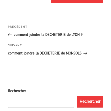
Navigation
Article
PRÉCÉDENT
de
précédent
comment joindre la DECHETERIE de LYON 9
l’article
Article
SUIVANT
suivant
comment joindre la DECHETERIE de MONSOLS
Rechercher
Rechercher