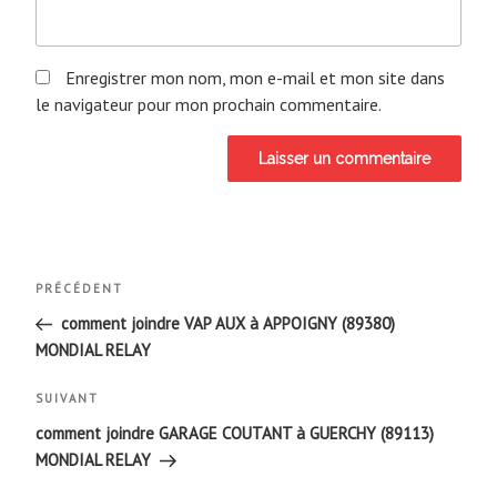
Enregistrer mon nom, mon e-mail et mon site dans
le navigateur pour mon prochain commentaire.
Navigation
Article
PRÉCÉDENT
de
précédent
comment joindre VAP AUX à APPOIGNY (89380)
MONDIAL RELAY
l’article
Article
SUIVANT
suivant
comment joindre GARAGE COUTANT à GUERCHY (89113)
MONDIAL RELAY