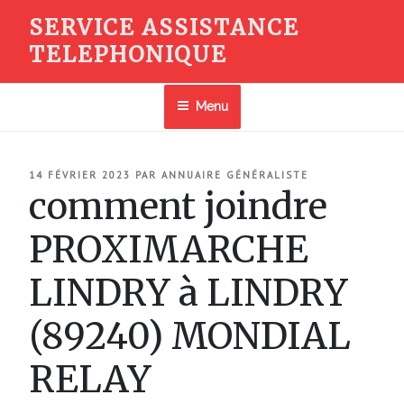
Aller
SERVICE ASSISTANCE
au
TELEPHONIQUE
contenu
principal
Menu
PUBLIÉ
14 FÉVRIER 2023
PAR
ANNUAIRE GÉNÉRALISTE
LE
comment joindre
PROXIMARCHE
LINDRY à LINDRY
(89240) MONDIAL
RELAY