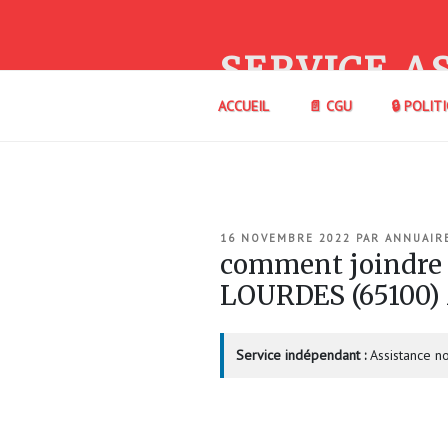
Aller
au
contenu
SERVICE A
principal
ACCUEIL
📄 CGU
🔒 POLIT
PUBLIÉ
16 NOVEMBRE 2022
PAR
ANNUAIR
LE
comment joindre
LOURDES (65100
Service indépendant :
Assistance no