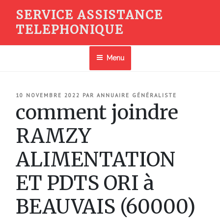
Aller
SERVICE ASSISTANCE
au
TELEPHONIQUE
contenu
principal
Menu
PUBLIÉ
10 NOVEMBRE 2022
PAR
ANNUAIRE GÉNÉRALISTE
LE
comment joindre
RAMZY
ALIMENTATION
ET PDTS ORI à
BEAUVAIS (60000)