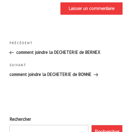
Navigation
Article
PRÉCÉDENT
de
précédent
comment joindre la DECHETERIE de BERNEX
l’article
Article
SUIVANT
suivant
comment joindre la DECHETERIE de BONNE
Rechercher
Rechercher