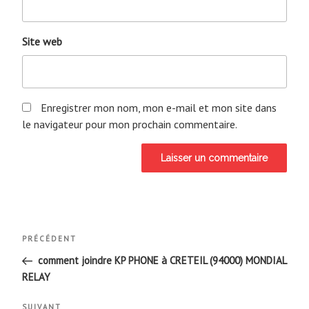
Site web
Enregistrer mon nom, mon e-mail et mon site dans
le navigateur pour mon prochain commentaire.
Navigation
Article
PRÉCÉDENT
de
précédent
comment joindre KP PHONE à CRETEIL (94000) MONDIAL
RELAY
l’article
SUIVANT