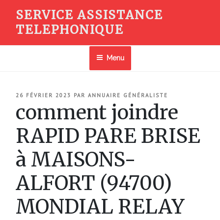
Aller
SERVICE ASSISTANCE
au
TELEPHONIQUE
contenu
principal
Menu
PUBLIÉ
26 FÉVRIER 2023
PAR
ANNUAIRE GÉNÉRALISTE
LE
comment joindre
RAPID PARE BRISE
à MAISONS-
ALFORT (94700)
MONDIAL RELAY