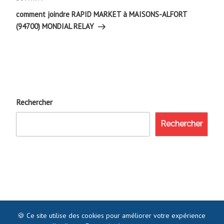
Article
suivant
comment joindre RAPID MARKET à MAISONS-ALFORT
(94700) MONDIAL RELAY
Rechercher
Rechercher
🍪 Ce site utilise des cookies pour améliorer votre expérience