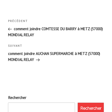
Navigation
Article
PRÉCÉDENT
de
précédent
comment joindre COMTESSE DU BARRY à METZ (57000)
MONDIAL RELAY
l’article
Article
SUIVANT
suivant
comment joindre AUCHAN SUPERMARCHE à METZ (57000)
MONDIAL RELAY
Rechercher
Rechercher