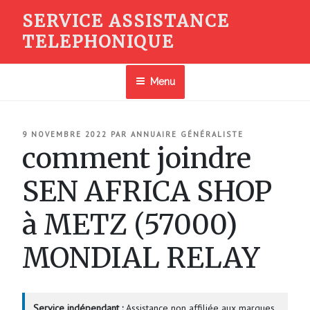
Aller
SERVICE ASSISTANCE
au
TELEPHONIQUE
contenu
principal
Menu
PUBLIÉ
9 NOVEMBRE 2022
PAR
ANNUAIRE GÉNÉRALISTE
LE
comment joindre
SEN AFRICA SHOP
à METZ (57000)
MONDIAL RELAY
Service indépendant :
Assistance non affiliée aux marques.