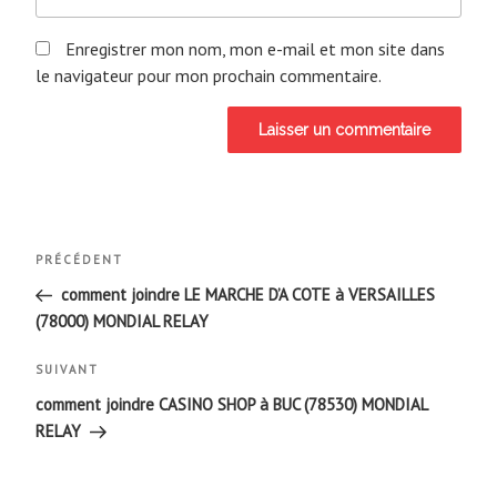
Enregistrer mon nom, mon e-mail et mon site dans
le navigateur pour mon prochain commentaire.
Navigation
Article
PRÉCÉDENT
de
précédent
comment joindre LE MARCHE D’A COTE à VERSAILLES
(78000) MONDIAL RELAY
l’article
Article
SUIVANT
suivant
comment joindre CASINO SHOP à BUC (78530) MONDIAL
RELAY