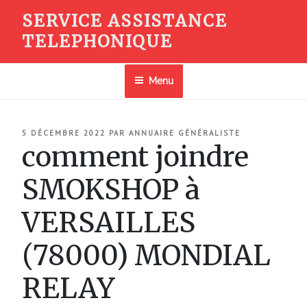
Aller
SERVICE ASSISTANCE
au
TELEPHONIQUE
contenu
principal
Menu
PUBLIÉ
5 DÉCEMBRE 2022
PAR
ANNUAIRE GÉNÉRALISTE
LE
comment joindre
SMOKSHOP à
VERSAILLES
(78000) MONDIAL
RELAY