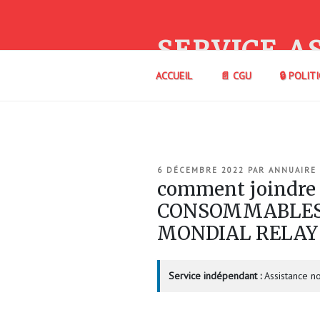
Aller
au
contenu
SERVICE A
principal
ACCUEIL
📄 CGU
🔒 POLIT
PUBLIÉ
6 DÉCEMBRE 2022
PAR
ANNUAIRE
LE
comment joindr
CONSOMMABLES à
MONDIAL RELAY
Service indépendant :
Assistance no