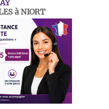
AY
S à NIORT