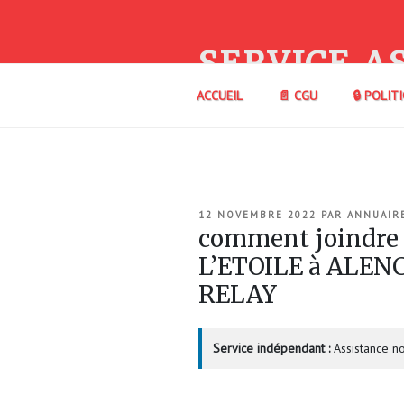
Aller
au
contenu
SERVICE A
principal
ACCUEIL
📄 CGU
🔒 POLIT
PUBLIÉ
12 NOVEMBRE 2022
PAR
ANNUAIR
LE
comment joindr
L’ETOILE à ALEN
RELAY
Service indépendant :
Assistance no