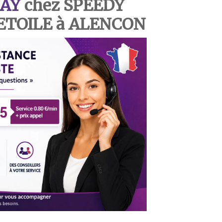
AY
chez SPEEDY
ETOILE à ALENCON