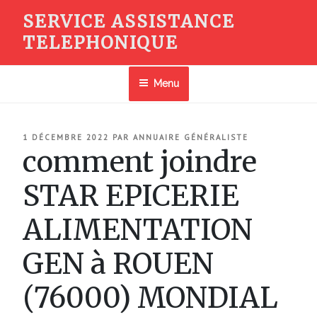
Aller
SERVICE ASSISTANCE
au
TELEPHONIQUE
contenu
principal
Menu
PUBLIÉ
1 DÉCEMBRE 2022
PAR
ANNUAIRE GÉNÉRALISTE
LE
comment joindre
STAR EPICERIE
ALIMENTATION
GEN à ROUEN
(76000) MONDIAL