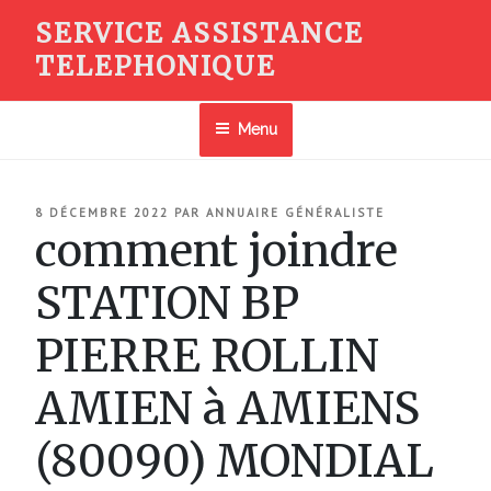
Aller
SERVICE ASSISTANCE
au
TELEPHONIQUE
contenu
principal
Menu
PUBLIÉ
8 DÉCEMBRE 2022
PAR
ANNUAIRE GÉNÉRALISTE
LE
comment joindre
STATION BP
PIERRE ROLLIN
AMIEN à AMIENS
(80090) MONDIAL