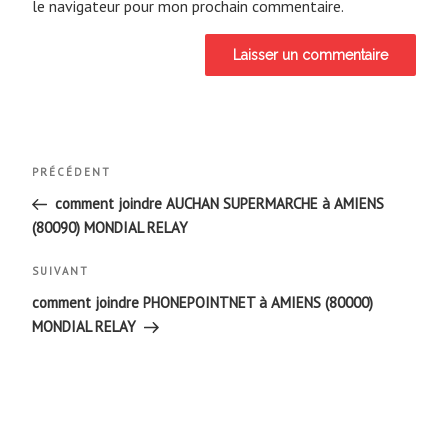
le navigateur pour mon prochain commentaire.
Navigation
Article
PRÉCÉDENT
de
précédent
comment joindre AUCHAN SUPERMARCHE à AMIENS
(80090) MONDIAL RELAY
l’article
Article
SUIVANT
suivant
comment joindre PHONEPOINTNET à AMIENS (80000)
MONDIAL RELAY